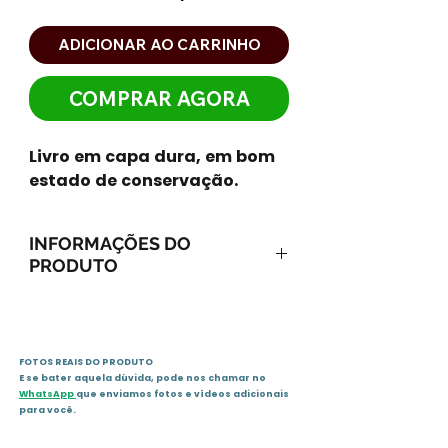
ADICIONAR AO CARRINHO
COMPRAR AGORA
Livro em capa dura, em bom
estado de conservação.
INFORMAÇÕES DO
PRODUTO
ISBN-13: 9788525050243
ISBN-10: 8525050245
Ano: 2011 / Páginas: 165
FOTOS REAIS DO PRODUTO
Idioma: português
E se bater aquela dúvida, pode nos chamar no
Editora: Editora Globo
WhatsApp
que enviamos fotos e vídeos adicionais
para você.
Sinopse :