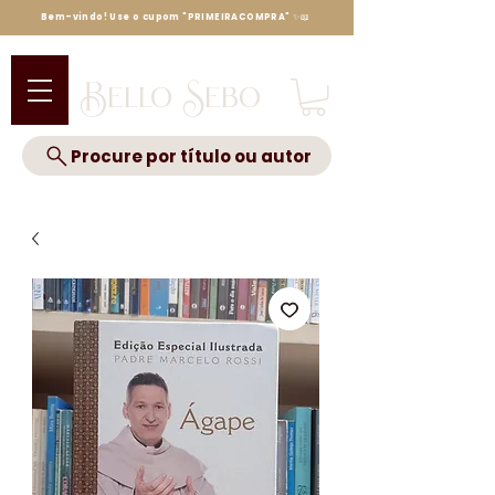
Bem-vindo! Use o cupom "PRIMEIRACOMPRA" ✨📖
Bello Sebo
Procure por título ou autor