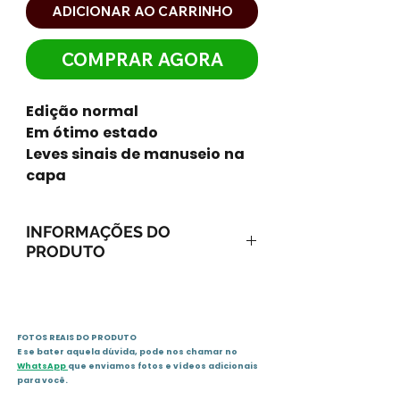
ADICIONAR AO CARRINHO
COMPRAR AGORA
Edição normal
Em ótimo estado
Leves sinais de manuseio na
capa
INFORMAÇÕES DO
PRODUTO
ISBN-13: 9788572633628
ISBN-10: 8572633626
Ano: 2012 / Páginas: 175
FOTOS REAIS DO PRODUTO
Idioma: português
E se bater aquela dúvida, pode nos chamar no
Editora: NÚCLEO
WhatsApp
que enviamos fotos e vídeos adicionais
Sinopse
para você.