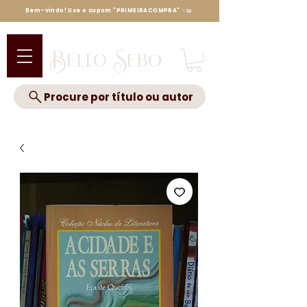
Bem-vindo! Use o cupom "PRIMEIRACOMPRA" ✨📖
Bello Sebo
Procure por título ou autor