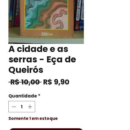
A cidade e as
serras - Eça de
Queirós
Preço
Preço
 R$ 10,00 
R$ 9,90
normal
promocional
Quantidade
*
Somente 1 em estoque