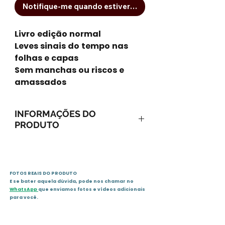
Notifique-me quando estiver disponível
Livro edição normal
Leves sinais do tempo nas
folhas e capas
Sem manchas ou riscos e
amassados
INFORMAÇÕES DO
PRODUTO
Capa comum: 268 páginas
Editora: Abril Cultural (1980)
Coleção Grandes Sucessos
FOTOS REAIS DO PRODUTO
Idioma: Português
E se bater aquela dúvida, pode nos chamar no
ASIN: B005131QTK
WhatsApp
que enviamos fotos e vídeos adicionais
Dimensões da
para você.
embalagem: 19,4 x 13 x 1,3 cm
Sinopse não disponível