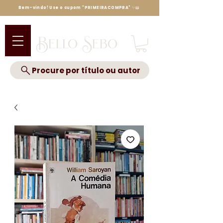
Bem-vindo! Use o cupom "PRIMEIRACOMPRA" ✨📖
Bello Sebo
Procure por título ou autor