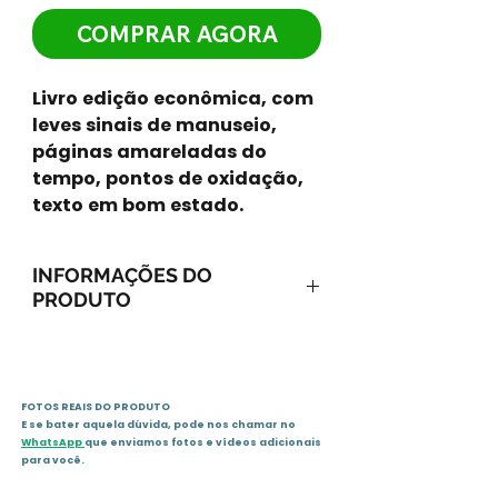
COMPRAR AGORA
Livro edição econômica, com
leves sinais de manuseio,
páginas amareladas do
tempo, pontos de oxidação,
texto em bom estado.
INFORMAÇÕES DO
PRODUTO
Páginas : 184
Grupo Editorial Gama II
FOTOS REAIS DO PRODUTO
Sinopse :
E se bater aquela dúvida, pode nos chamar no
Ano 2000, fim do mundo ou
WhatsApp
que enviamos fotos e vídeos adicionais
início de uma nova era? As
para você.
previsões segundo o