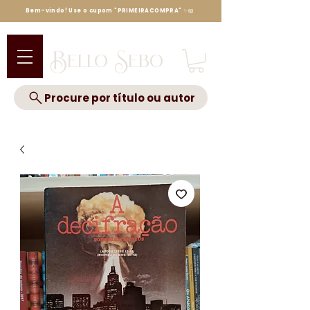
Bem-vindo! Use o cupom "PRIMEIRACOMPRA" ✨📖
Bello Sebo
Procure por título ou autor