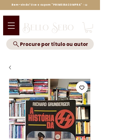
Bem-vindo! Use o cupom "PRIMEIRACOMPRA" ✨📖
Bello Sebo
Procure por título ou autor