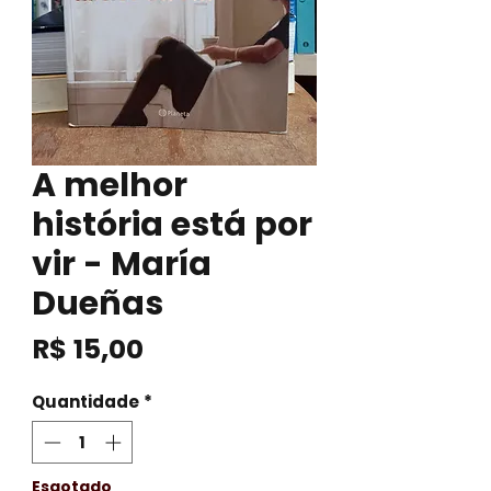
A melhor
história está por
vir - María
Dueñas
Preço
R$ 15,00
Quantidade
*
Esgotado