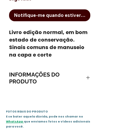
Notifique-me quando estiver disponível
Livro edição normal, em bom
estado de conservação.
Sinais comuns de manuseio
na capa e corte
INFORMAÇÕES DO
PRODUTO
ISBN: B07ZQNRKXL
Ano: 2012 / Páginas: 352
Idioma: português
FOTOS REAIS DO PRODUTO
Editora: Planeta
E se bater aquela dúvida, pode nos chamar no
WhatsApp
que enviamos fotos e vídeos adicionais
Sinopse:
para você.
Após o fim de seu casamento, a