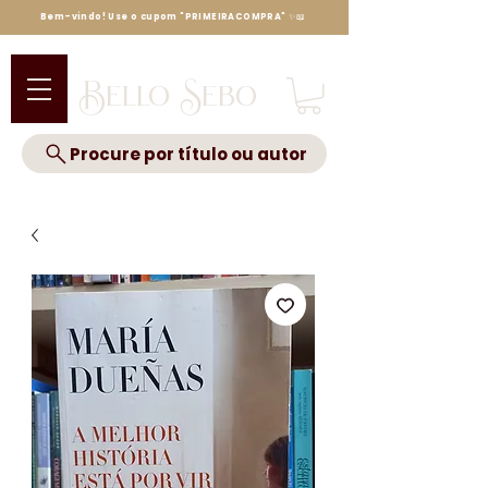
Bem-vindo! Use o cupom "PRIMEIRACOMPRA" ✨📖
Bello Sebo
Procure por título ou autor