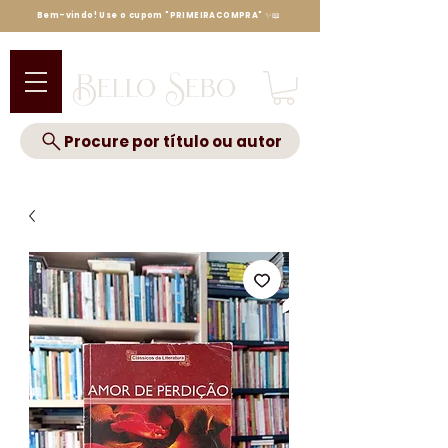
Bem-vindo! Use o cupom "PRIMEIRACOMPRA" ✨📖
Bello Sebo
Procure por título ou autor