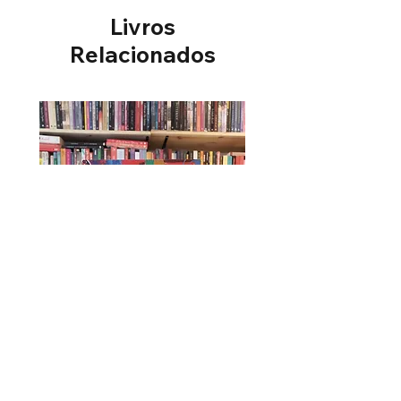
15,4 x 1,2 cm
Livros
Sinopse
Você já ouviu alguém dizer
Relacionados
para outra pessoa: Minha vida é
você? Enquanto o eixo de sua
sustentação psicológica for
outra pessoa, sua vida estará
sempre ameaçada, pois o
medo da perda vai rondar seus
passos a cada minuto.
Úrsula - Maria Firmina dos Reis