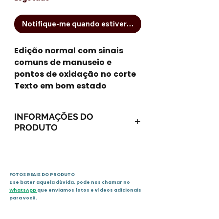
Notifique-me quando estiver disponível
Edição normal com sinais
comuns de manuseio e
pontos de oxidação no corte
Texto em bom estado
INFORMAÇÕES DO
PRODUTO
Capa comum: 152 páginas
Editora: Dufaux; Edição: 1ª (1
de maio de 2015)
FOTOS REAIS DO PRODUTO
Idioma: Português
E se bater aquela dúvida, pode nos chamar no
ISBN-10: 8563365290
WhatsApp
que enviamos fotos e vídeos adicionais
ISBN-13: 978-8563365293
para você.
Dimensões do produto: 22,8 x