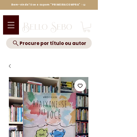
Bem-vindo! Use o cupom "PRIMEIRACOMPRA" ✨📖
Bello Sebo
Procure por título ou autor