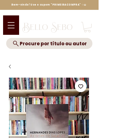
Bem-vindo! Use o cupom "PRIMEIRACOMPRA" ✨📖
Bello Sebo
Procure por título ou autor