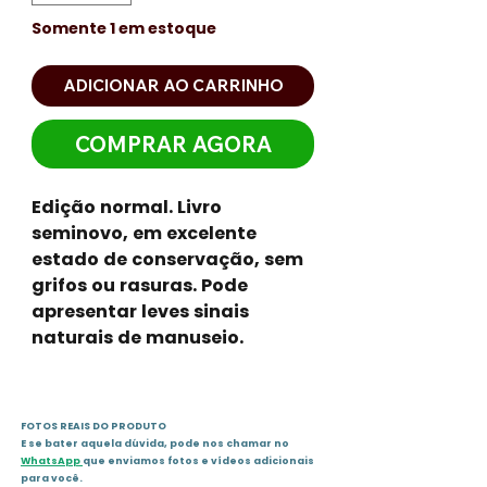
Somente 1 em estoque
ADICIONAR AO CARRINHO
COMPRAR AGORA
Edição normal. Livro
seminovo, em excelente
estado de conservação, sem
grifos ou rasuras. Pode
apresentar leves sinais
naturais de manuseio.
FOTOS REAIS DO PRODUTO
E se bater aquela dúvida, pode nos chamar no
WhatsApp
que enviamos fotos e vídeos adicionais
para você.