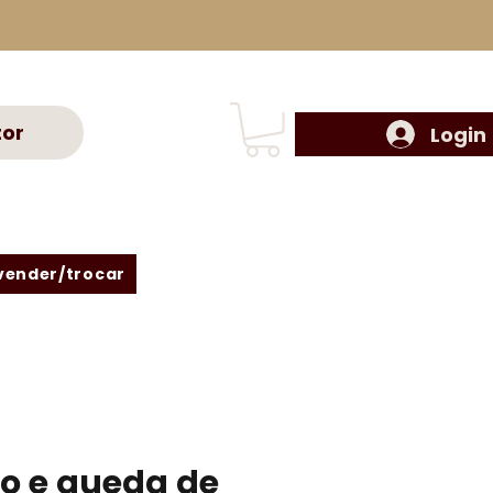
tor
Login
vender/trocar
o e queda de