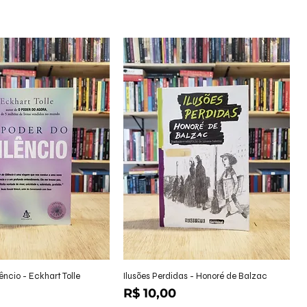
alização rápida
Visualização rápida
êncio - Eckhart Tolle
Ilusões Perdidas - Honoré de Balzac
Preço
R$ 10,00