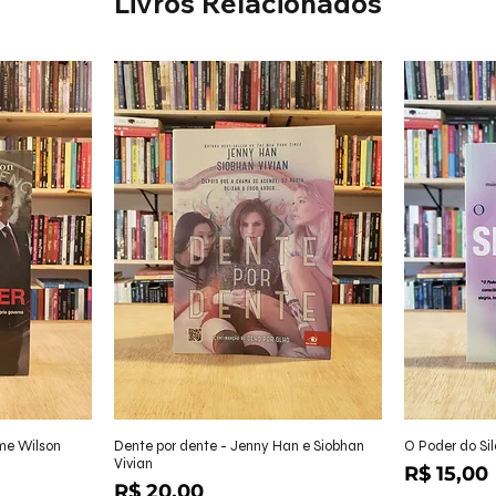
Livros Relacionados
ápida
Visualização rápida
Visu
ame Wilson
Dente por dente - Jenny Han e Siobhan
O Poder do Sil
Vivian
Preço
R$ 15,00
Preço
R$ 20,00