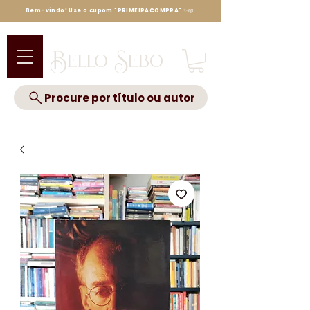
Bem-vindo! Use o cupom "PRIMEIRACOMPRA" ✨📖
Bello Sebo
Procure por título ou autor