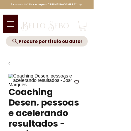
Bem-vindo! Use o cupom "PRIMEIRACOMPRA" ✨📖
Bello Sebo
Procure por título ou autor
Coaching
Desen. pessoas
e acelerando
resultados -