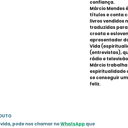
confiança.
Márcio Mendes é
títulos e conta
livros vendidos 
traduzidas para 
croata e eslove
apresentador do
Vida (espiritual
(entrevistas), q
rádio e televisã
Márcio trabalh
espiritualidade
se conseguir um
feliz.
ODUTO
úvida, pode nos chamar no
WhatsApp
que