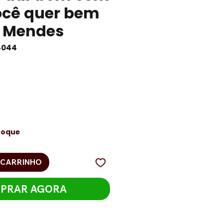
cê quer bem
o Mendes
4044
eço
toque
 CARRINHO
PRAR AGORA