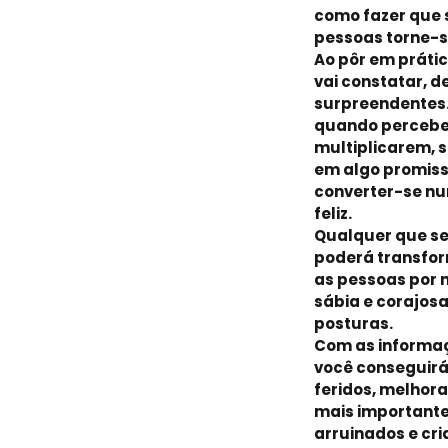
como fazer que 
pessoas torne-s
Ao pôr em prátic
vai constatar, d
surpreendentes.
quando percebe
multiplicarem, 
em algo promis
converter-se nu
feliz.
Qualquer que se
poderá transfor
as pessoas por 
sábia e corajos
posturas.
Com as informaç
você conseguirá
feridos, melhora
mais importantes
arruinados e cri