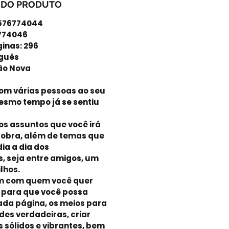
 DO PRODUTO
8576774044
6774046
ginas: 296
uguês
ão Nova
com várias pessoas ao seu
esmo tempo já se sentiu
os assuntos que você irá
 obra, além de temas que
ia a dia dos
, seja entre amigos, um
ilhos.
m com quem você quer
 para que você possa
ada página, os meios para
des verdadeiras, criar
 sólidos e vibrantes, bem