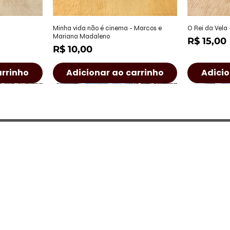
ápida
Visualização rápida
Visu
Minha vida não é cinema - Marcos e
O Rei da Vela
Mariana Madaleno
Preço
R$ 15,00
Preço
R$ 10,00
arrinho
Adicionar ao carrinho
Adicio
a