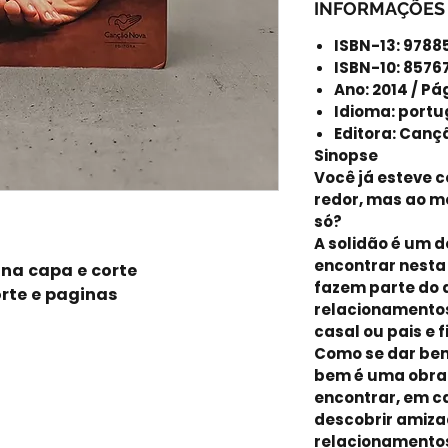
INFORMAÇÕES
ISBN-13: 978
ISBN-10: 857
Ano: 2014 / Pá
Idioma: port
Editora: Canç
Sinopse
Você já esteve 
redor, mas ao m
só?
A solidão é um d
encontrar nesta
 na capa e corte
fazem parte do d
rte e paginas
relacionamentos
casal ou pais e f
Como se dar be
bem é uma obra
encontrar, em c
descobrir amiza
relacionamentos