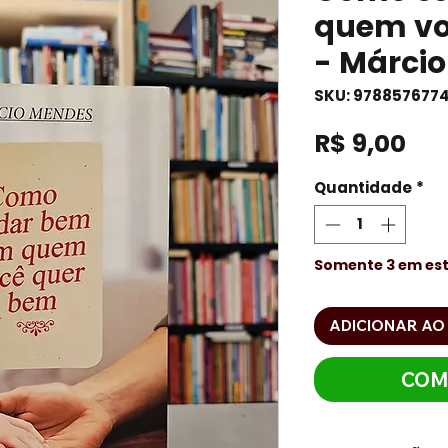
quem vo
- Márci
SKU: 978857677
Pr
R$ 9,00
Quantidade
*
Somente 3 em es
ADICIONAR AO
COM