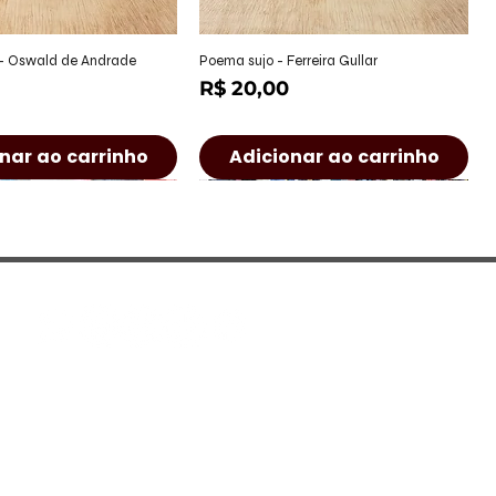
alização rápida
Visualização rápida
 - Oswald de Andrade
Poema sujo - Ferreira Gullar
Preço
R$ 20,00
nar ao carrinho
Adicionar ao carrinho