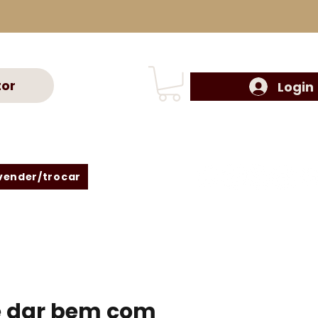
tor
Login
vender/trocar
 dar bem com