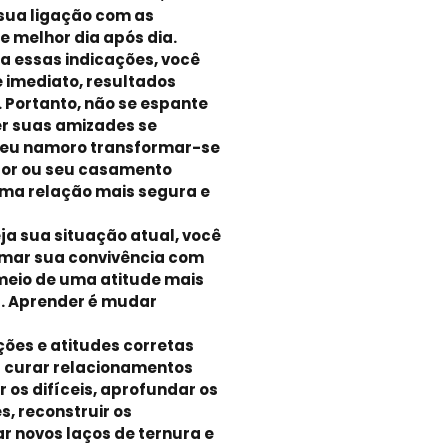
sua ligação com as
e melhor dia após dia.
a essas indicações, você
e imediato, resultados
 Portanto, não se espante
r suas amizades se
seu namoro transformar-se
sor ou seu casamento
ma relação mais segura e
ja sua situação atual, você
mar sua convivência com
meio de uma atitude mais
a. Aprender é mudar
ões e atitudes corretas
 curar relacionamentos
r os difíceis, aprofundar os
, reconstruir os
ar novos laços de ternura e