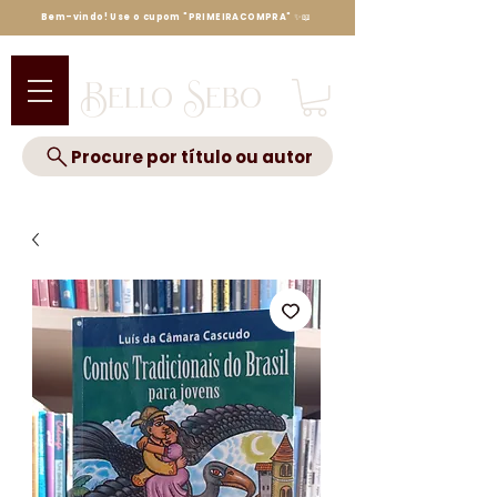
Bem-vindo! Use o cupom "PRIMEIRACOMPRA" ✨📖
Bello Sebo
Procure por título ou autor