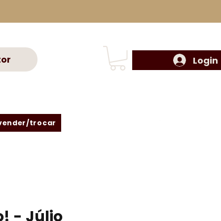
tor
Login
vender/trocar
! - Júlio