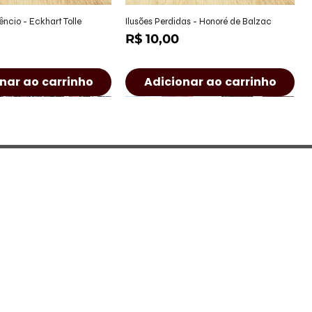
alização rápida
Visualização rápida
êncio - Eckhart Tolle
Ilusões Perdidas - Honoré de Balzac
Preço
R$ 10,00
nar ao carrinho
Adicionar ao carrinho