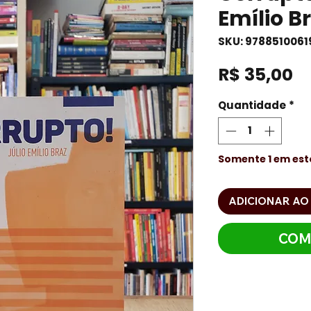
Emílio B
SKU: 9788510061
P
R$ 35,00
Quantidade
*
Somente 1 em es
ADICIONAR AO
COM