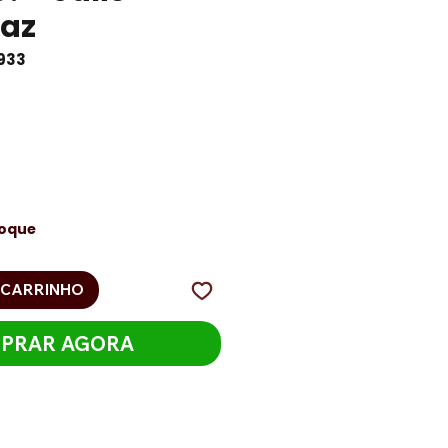
raz
933
reço
toque
 CARRINHO
PRAR AGORA