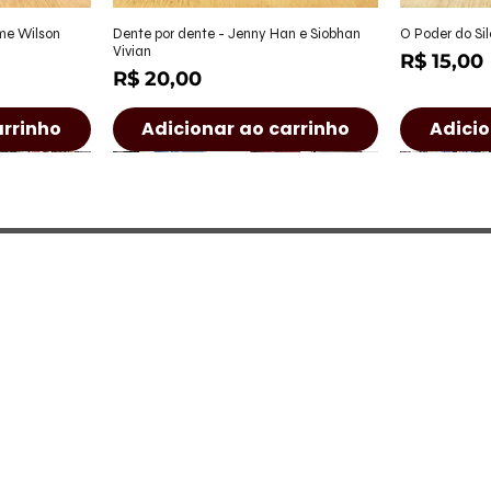
ápida
Visualização rápida
Visu
ame Wilson
Dente por dente - Jenny Han e Siobhan
O Poder do Sil
Vivian
Preço
R$ 15,00
Preço
R$ 20,00
arrinho
Adicionar ao carrinho
Adicio
a