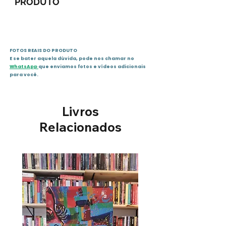
PRODUTO
ISBN : 978-85-915102-0-7
Páginas ; 128
Editora Pindaiba
FOTOS REAIS DO PRODUTO
E se bater aquela dúvida, pode nos chamar no
WhatsApp
que enviamos fotos e vídeos adicionais
para você.
Livros
Relacionados