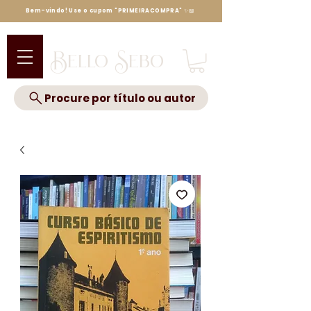
Bem-vindo! Use o cupom "PRIMEIRACOMPRA" ✨📖
Bello Sebo
Procure por título ou autor