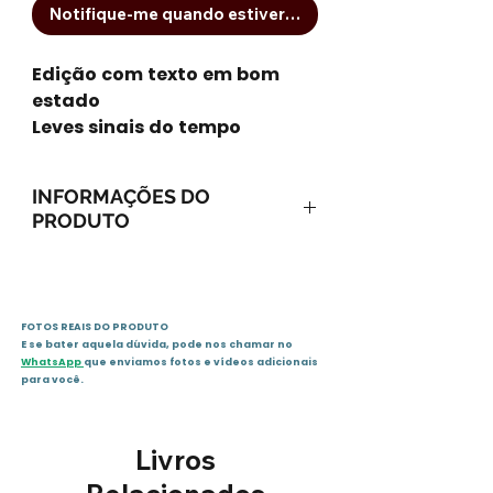
Notifique-me quando estiver disponível
Edição com texto em bom
estado
Leves sinais do tempo
INFORMAÇÕES DO
PRODUTO
ISBN-13: 9788573660135
ISBN-10: 8573660139
Ano: 1998 / Páginas: 240
FOTOS REAIS DO PRODUTO
Idioma: português
E se bater aquela dúvida, pode nos chamar no
Editora: FEESP
WhatsApp
que enviamos fotos e vídeos adicionais
Sinopse
para você.
O Curso Básico de Espiritismo
desenvolve um estudo
Livros
completo do Antigo e Novo
Testamentos, relacionados