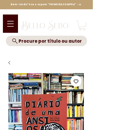
Bem-vindo! Use o cupom "PRIMEIRACOMPRA" ✨📖
Bello Sebo
Procure por título ou autor