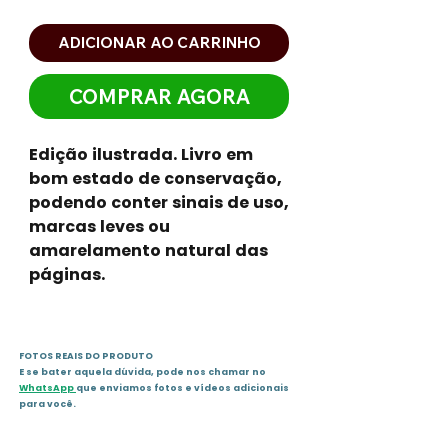
ADICIONAR AO CARRINHO
COMPRAR AGORA
Edição ilustrada. Livro em
bom estado de conservação,
podendo conter sinais de uso,
marcas leves ou
amarelamento natural das
páginas.
FOTOS REAIS DO PRODUTO
E se bater aquela dúvida, pode nos chamar no
WhatsApp
que enviamos fotos e vídeos adicionais
para você.