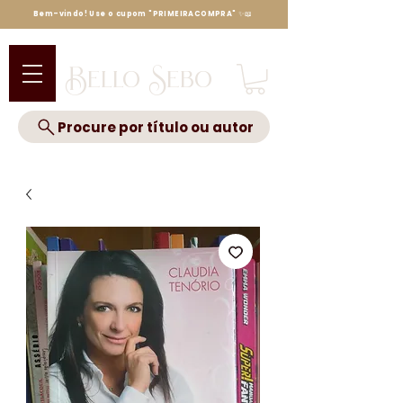
Bem-vindo! Use o cupom "PRIMEIRACOMPRA" ✨📖
Bello Sebo
Procure por título ou autor