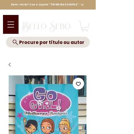
Bem-vindo! Use o cupom "PRIMEIRACOMPRA" ✨📖
Bello Sebo
Procure por título ou autor