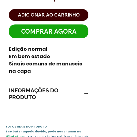
ADICIONAR AO CARRINHO
COMPRAR AGORA
Edição normal
Em bom estado
Sinais comuns de manuseio
na capa
INFORMAÇÕES DO
PRODUTO
ISBN-13: 9788576768708
ISBN-10: 8576768704
Ano: 2011 / Páginas: 96
FOTOS REAIS DO PRODUTO
Idioma: português
E se bater aquela dúvida, pode nos chamar no
Editora: Fundamento
WhatsApp
que enviamos fotos e vídeos adicionais