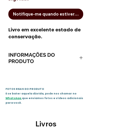
Notifique-me quando estiver disponível
Livro em excelente estado de
conservação.
INFORMAÇÕES DO
PRODUTO
Capa comum : 72 páginas
ISBN-13 : 978-0194248914
ISBN-10 : 9780194248914
FOTOS REAIS DO PRODUTO
Dimensões do produto : 20.57
E se bater aquela dúvida, pode nos chamar no
x 0.76 x 14.73 cm
WhatsApp
que enviamos fotos e vídeos adicionais
Editora : Oxford University; 2ª
para você.
Edição (1 janeiro 2010)
ASIN : 0194248917
Livros
Idioma: : Inglês