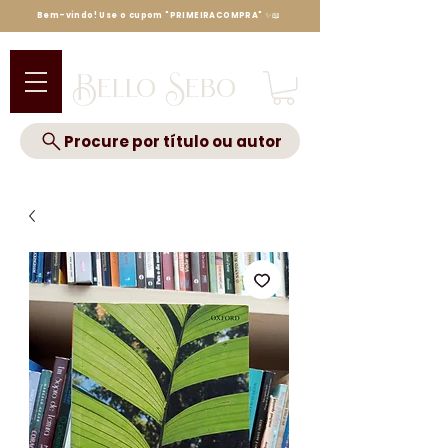
Bem-vindo! Use o cupom "PRIMEIRACOMPRA" ✨📖
Bello Sebo
Procure por título ou autor