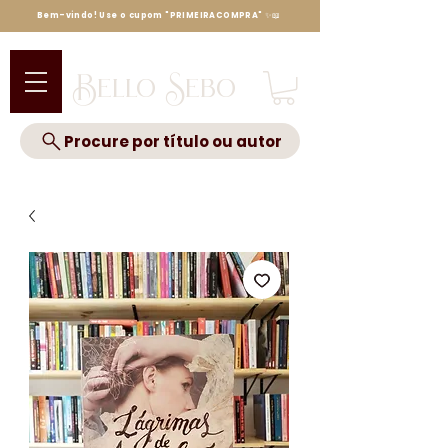
Bem-vindo! Use o cupom "PRIMEIRACOMPRA" ✨📖
Bello Sebo
Procure por título ou autor