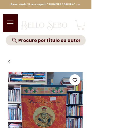
Bem-vindo! Use o cupom "PRIMEIRACOMPRA" ✨📖
Bello Sebo
Procure por título ou autor