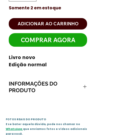
Somente 2 em estoque
ADICIONAR AO CARRINHO
COMPRAR AGORA
Livro novo
Edição normal
INFORMAÇÕES DO
PRODUTO
ISBN-13: 9788535902655
ISBN-10: 8535902651
Ano: 2002 / Páginas: 309
FOTOS REAIS DO PRODUTO
Idioma: português
E se bater aquela dúvida, pode nos chamar no
Editora: Companhia das Letras
WhatsApp
que enviamos fotos e vídeos adicionais
para você.