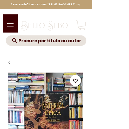
Bem-vindo! Use o cupom "PRIMEIRACOMPRA" ✨📖
Bello Sebo
Procure por título ou autor