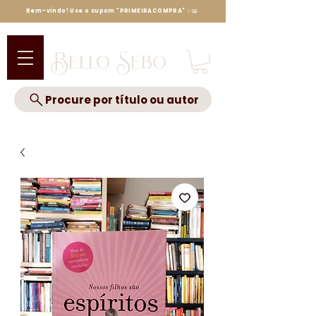
Bem-vindo! Use o cupom "PRIMEIRACOMPRA" ✨📖
Bello Sebo
Procure por título ou autor