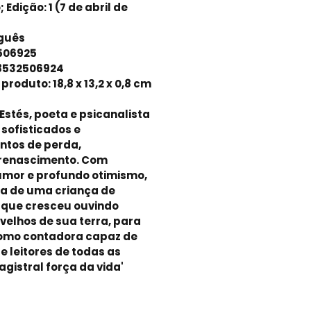
 Edição: 1 (7 de abril de
uguês
2506925
-8532506924
roduto: 18,8 x 13,2 x 0,8 cm
 Estés, poeta e psicanalista
 sofisticados e
ntos de perda,
 renascimento. Com
humor e profundo otimismo,
ria de uma criança de
 que cresceu ouvindo
velhos de sua terra, para
como contadora capaz de
 e leitores de todas as
gistral força da vida'