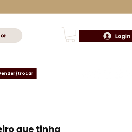
tor
Login
vender/trocar
eiro que tinha