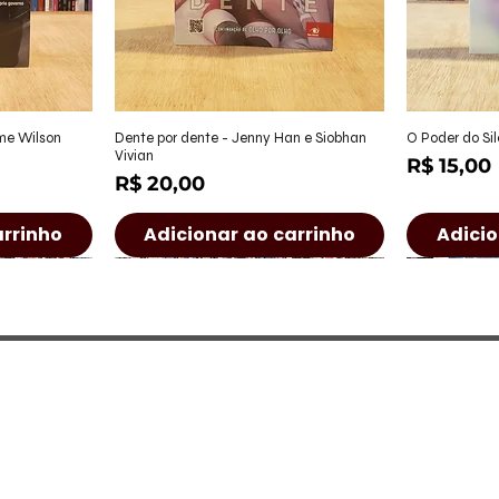
ápida
Visualização rápida
Visu
ame Wilson
Dente por dente - Jenny Han e Siobhan
O Poder do Sil
Vivian
Preço
R$ 15,00
Preço
R$ 20,00
arrinho
Adicionar ao carrinho
Adicio
a