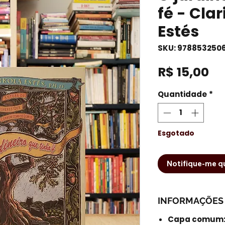
fé - Cla
Estés
SKU: 978853250
Pr
R$ 15,00
Quantidade
*
Esgotado
Notifique-me qu
INFORMAÇÕES
Capa comum: 