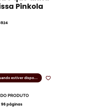
rissa Pinkola
6924
eço
ando estiver disponível
 DO PRODUTO
96 páginas