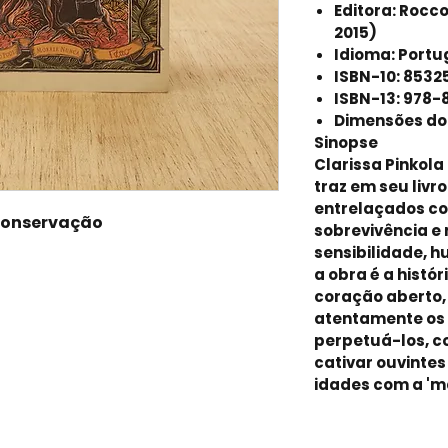
Editora: Rocco;
2015)
Idioma: Port
ISBN-10: 853
ISBN-13: 978
Dimensões do p
Sinopse
Clarissa Pinkola
traz em seu livro
entrelaçados co
conservação
sobrevivência e
sensibilidade, 
a obra é a histó
coração aberto,
atentamente os 
perpetuá-los, 
cativar ouvintes
idades com a 'ma