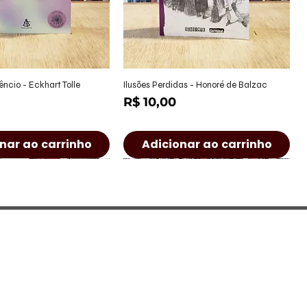
alização rápida
Visualização rápida
êncio - Eckhart Tolle
Ilusões Perdidas - Honoré de Balzac
Preço
R$ 10,00
nar ao carrinho
Adicionar ao carrinho