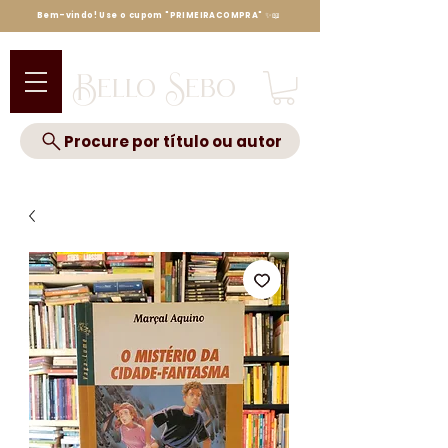
Bem-vindo! Use o cupom "PRIMEIRACOMPRA" ✨📖
Bello Sebo
Procure por título ou autor