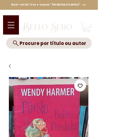
Bem-vindo! Use o cupom "PRIMEIRACOMPRA" ✨📖
Bello Sebo
Procure por título ou autor