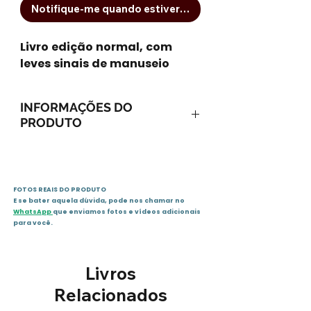
Notifique-me quando estiver disponível
Livro edição normal, com
leves sinais de manuseio
INFORMAÇÕES DO
PRODUTO
ISBN-13: 9788576760689
ISBN-10: 8576760681
Ano: 2005 / Páginas: 56
FOTOS REAIS DO PRODUTO
Idioma: português
E se bater aquela dúvida, pode nos chamar no
Editora: Fundamento
WhatsApp
que enviamos fotos e vídeos adicionais
para você.
Sinopse :
Coitadinha da Sra. Olívia! Ela
Livros
perdeu sua preciosa bolsa em
algum lugar do Parque Jubileu.
Relacionados
Onde estará? Pérola e seus