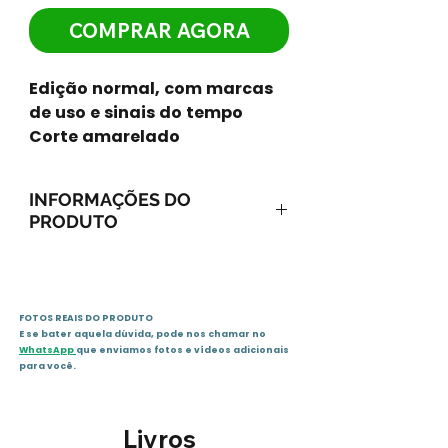
COMPRAR AGORA
Edição normal, com marcas
de uso e sinais do tempo
Corte amarelado
INFORMAÇÕES DO
PRODUTO
ISBN-13: 9788586796494
ISBN-10: 8586796492
Ano: 1996 / Páginas: 216
FOTOS REAIS DO PRODUTO
Idioma: português
E se bater aquela dúvida, pode nos chamar no
Editora: Sextante
WhatsApp
que enviamos fotos e vídeos adicionais
Sinopse
para você.
O livro Só o Amor é Real conta
um dos casos mais
Livros
extraordinários que o Dr. Brian