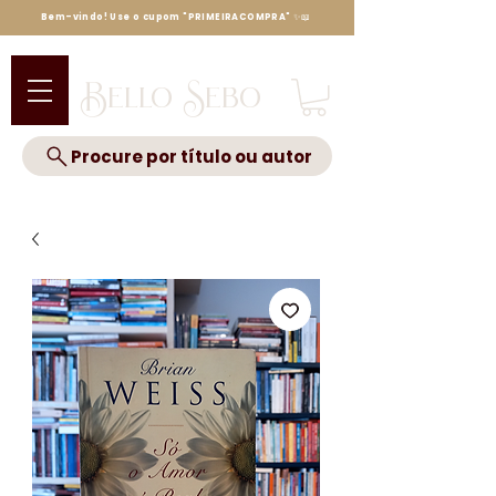
Bem-vindo! Use o cupom "PRIMEIRACOMPRA" ✨📖
Bello Sebo
Procure por título ou autor