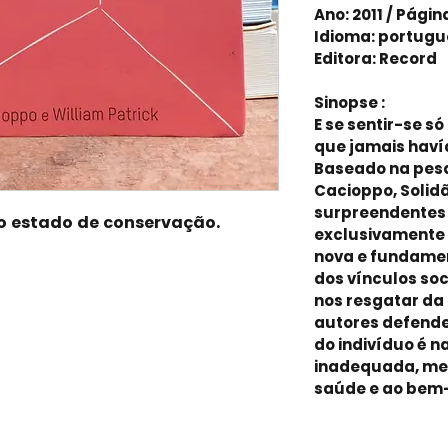
Ano: 2011 / Págin
Idioma: portugu
Editora: Record
Sinopse :
E se sentir-se s
que jamais hav
Baseado na pesq
Cacioppo, Solidã
surpreendentes 
o estado de conservação.
exclusivamente
nova e fundamen
dos vínculos so
nos resgatar da 
autores defende
do indivíduo é 
inadequada, mes
saúde e ao bem-