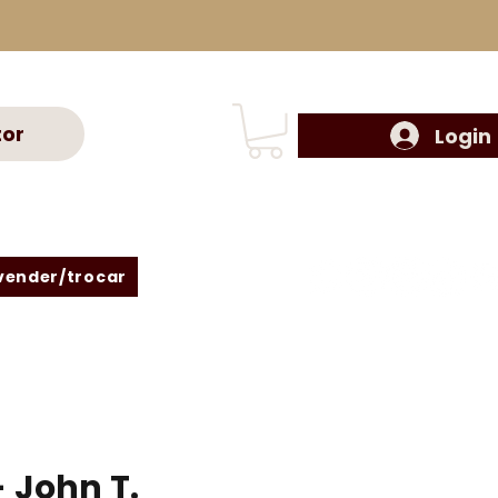
tor
Login
vender/trocar
- John T.