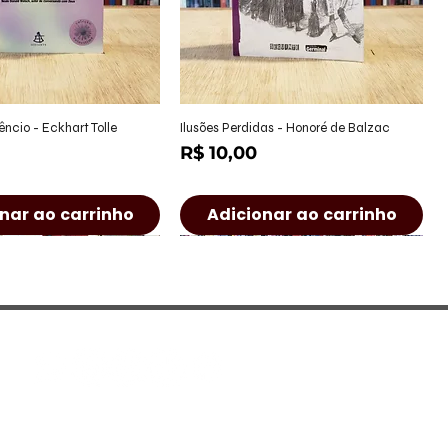
alização rápida
Visualização rápida
êncio - Eckhart Tolle
Ilusões Perdidas - Honoré de Balzac
Preço
R$ 10,00
nar ao carrinho
Adicionar ao carrinho