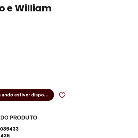
o e William
reço
ando estiver disponível
 DO PRODUTO
1086433
6436