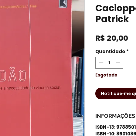
Caciopp
Patrick
P
R$ 20,00
Quantidade
*
Esgotado
Notifique-me qu
INFORMAÇÕES
ISBN-13: 978850
ISBN-10: 850108