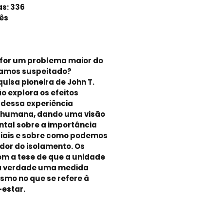
as: 336
ês
ó for um problema maior do
íamos suspeitado?
uisa pioneira de John T.
o explora os efeitos
dessa experiência
 humana, dando uma visão
tal sobre a importância
ciais e sobre como podemos
dor do isolamento. Os
m a tese de que a unidade
na verdade uma medida
mo no que se refere à
estar.