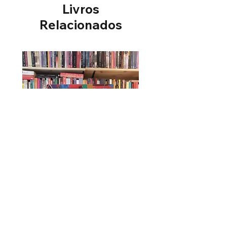
Livros
Sinopse
Esta obra traz uma discussão
Relacionados
sistemática dos caminhos das
teorias da história e sua
presença na historiografia
educacional contemporânea.
Escrito por diversos
pesquisadores, sob a
organização de Carlos Bauer,
este livro localiza criticamente
as inúmeras tendências
teóricas presentes nas práticas
e no ofício dos historiadores da
educação brasileira. Um
excelente guia para
estudantes de História e de
Pedagogia e demais
interessados nos assuntos.
Úrsula - Maria Firmina dos Reis