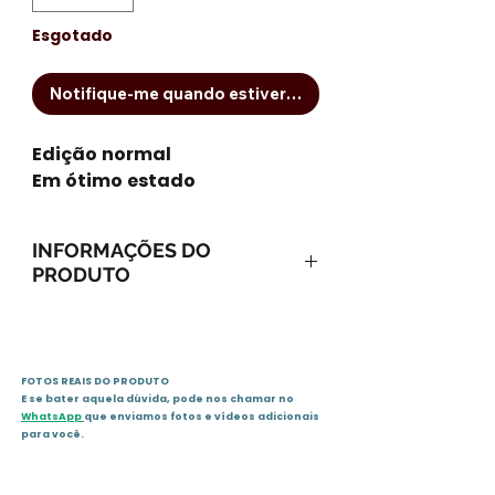
Esgotado
Notifique-me quando estiver disponível
Edição normal
Em ótimo estado
INFORMAÇÕES DO
PRODUTO
Capa comum: 172 páginas
Editora: Paco Editorial;
Edição: 1 (1 de julho de 2011)
FOTOS REAIS DO PRODUTO
Idioma: Português
E se bater aquela dúvida, pode nos chamar no
ISBN-10: 8564367424
WhatsApp
que enviamos fotos e vídeos adicionais
ISBN-13: 978-8564367425
para você.
Dimensões do produto: 21,1 x
13,7 x 1 cm