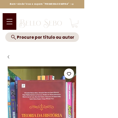
Bem-vindo! Use o cupom "PRIMEIRACOMPRA" ✨📖
Bello Sebo
Procure por título ou autor