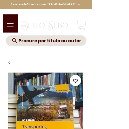
Bem-vindo! Use o cupom "PRIMEIRACOMPRA" ✨📖
Bello Sebo
Procure por título ou autor