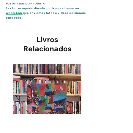
FOTOS REAIS DO PRODUTO
E se bater aquela dúvida, pode nos chamar no
Sinopse :
WhatsApp
que enviamos fotos e vídeos adicionais
Neste seu último romance
para você.
indianista, Alencar procura as
origens do homem brasileiro,
Livros
traçando um painel grandioso
do mundo dos nossos indígenas
Relacionados
antes da chegada dos
portugueses.