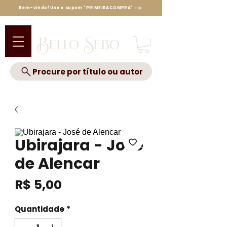
Bem-vindo! Use o cupom "PRIMEIRACOMPRA" ✨📖
Bello Sebo
Procure por título ou autor
Ubirajara - José
de Alencar
Preço
R$ 5,00
Quantidade
*