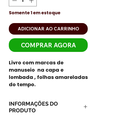
Somente 1 em estoque
ADICIONAR AO CARRINHO
COMPRAR AGORA
Livro com marcas de
manuseio na capa e
lombada , folhas amareladas
do tempo.
INFORMAÇÕES DO
PRODUTO
Ano: 1977 / Páginas: 96
Idioma: português
Editora: Ática