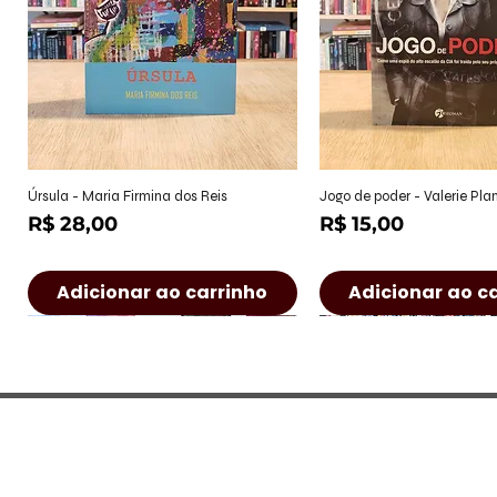
Visualização rápida
Visualização r
Úrsula - Maria Firmina dos Reis
Jogo de poder - Valerie Pl
Preço
Preço
R$ 28,00
R$ 15,00
Adicionar ao carrinho
Adicionar ao c
CONTATO
Rua Castro Alves, 222 - Jd. Paulist
(São José dos Campos/SP)