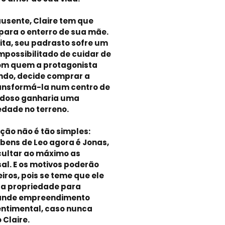
ausente, Claire tem que
 para o enterro de sua mãe.
ita, seu padrasto sofre um
impossibilitado de cuidar de
com quem a protagonista
ndo, decide comprar a
ransformá-la num centro de
 idoso ganharia uma
dade no terreno.
ção não é tão simples:
bens de Leo agora é Jonas,
icultar ao máximo as
al. E os motivos poderão
eiros, pois se teme que ele
 a propriedade para
rande empreendimento
sentimental, caso nunca
 Claire.