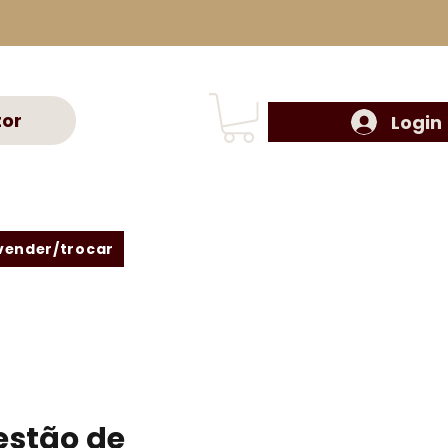
tor
Login
vender/trocar
stão de