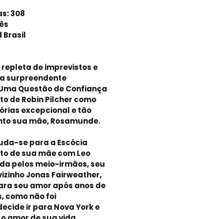
as: 308
ês
d Brasil
epleta de imprevistos e
é a surpreendente
, Uma Questão de Confiança
to de Robin Pilcher como
órias excepcional e tão
nto sua mãe, Rosamunde.
uda-se para a Escócia
to de sua mãe com Leo
ada pelos meio-irmãos, seu
vizinho Jonas Fairweather,
ara seu amor após anos de
, como não foi
ecide ir para Nova York e
o amor de sua vida.