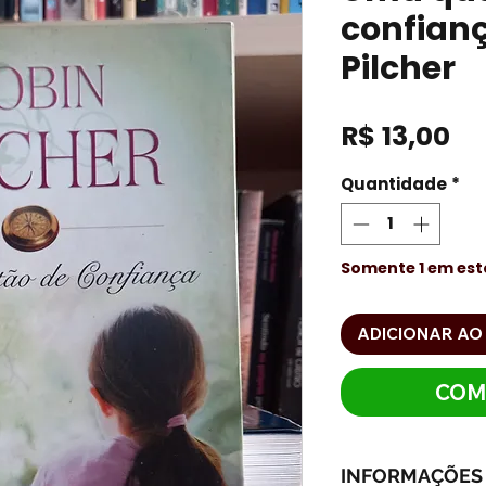
confianç
Pilcher
Pr
R$ 13,00
Quantidade
*
Somente 1 em es
ADICIONAR AO
COM
INFORMAÇÕES