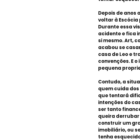
Depois de anos 
voltar à Escócia
Durante essa vis
acidente e fica 
si mesmo. Art, 
acabou se casa
casa de Leo e t
convenções. E o
pequena proprie
Contudo, a situa
quem cuida dos 
que tentará dif
intenções do cas
ser tanto financ
queira derrubar
construir um g
imobiliário, ou 
tenha esquecido