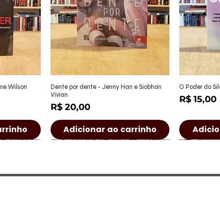
ápida
Visualização rápida
Visu
ame Wilson
Dente por dente - Jenny Han e Siobhan
O Poder do Sil
Vivian
Preço
R$ 15,00
Preço
R$ 20,00
arrinho
Adicionar ao carrinho
Adicio
a