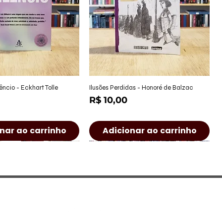
alização rápida
Visualização rápida
êncio - Eckhart Tolle
Ilusões Perdidas - Honoré de Balzac
Preço
R$ 10,00
nar ao carrinho
Adicionar ao carrinho