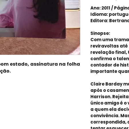
Ano: 2011 / Págin
Idioma: portugu
Editora: Bertran
Sinopse:
Com uma trama r
reviravoltas at
revelação final
confirma o talen
bom estado, assinatura na folha
contador de hist
ação.
importante qua
Claire Barday m
após o casamen
Harrison. Rejeit
único amigo é o 
a quem ela decl
convivência. Mas
correspondida, d
tentar esquecer 