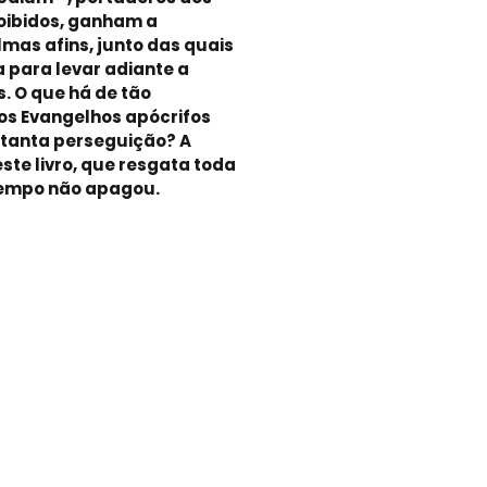
oibidos, ganham a
mas afins, junto das quais
a para levar adiante a
. O que há de tão
nos Evangelhos apócrifos
e tanta perseguição? A
ste livro, que resgata toda
tempo não apagou.