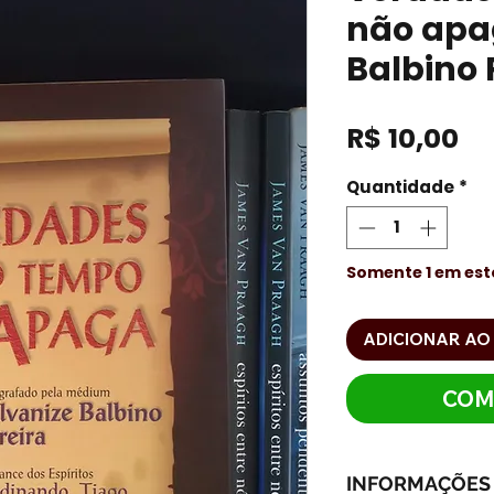
não apag
Balbino 
Pr
R$ 10,00
Quantidade
*
Somente 1 em es
ADICIONAR AO
COM
INFORMAÇÕES