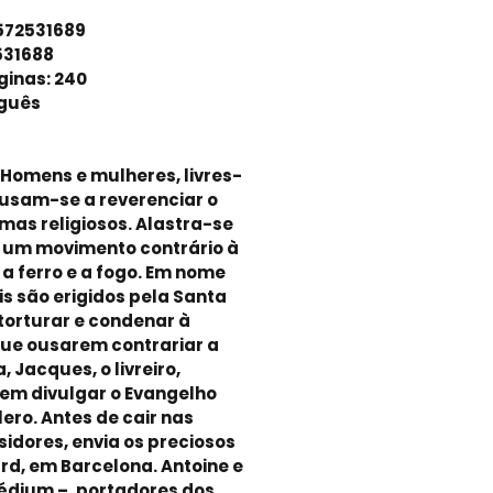
572531689
531688
ginas: 240
uguês
 Homens e mulheres, livres-
usam-se a reverenciar o
mas religiosos. Alastra-se
e um movimento contrário à
 a ferro e a fogo. Em nome
is são erigidos pela Santa
torturar e condenar à
ue ousarem contrariar a
, Jacques, o livreiro,
em divulgar o Evangelho
ero. Antes de cair nas
sidores, envia os preciosos
ard, em Barcelona. Antoine e
médium –, portadores dos