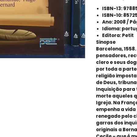
ISBN-13: 9788
ISBN-10: 8572
Ano: 2008 / Pá
Idioma: port
Editora: Petit
Sinopse
Barcelona, 1558.
pensadores, rec
clero e seus dog
por toda a part
religião imposta
de Deus, tribuna
Inquisição para 
morte aqueles q
Igreja. Na França
empenha a vida 
renegado pelo cl
garras dos inqui
originais a Bern
Cecile – que é 