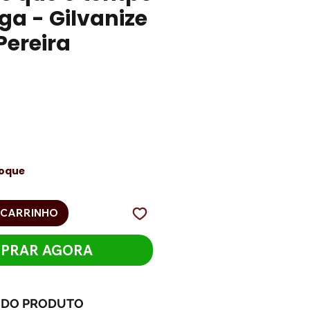
a - Gilvanize
Pereira
eço
toque
 CARRINHO
PRAR AGORA
 DO PRODUTO