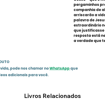
pergaminhos pr
companhia de al
arriscarão a vid
palavra de Jesus
extraordinário 
que justificass
resposta está ne
a verdade que 
ODUTO
úvida, pode nos chamar no
WhatsApp
que
deos adicionais para você.
Livros Relacionados