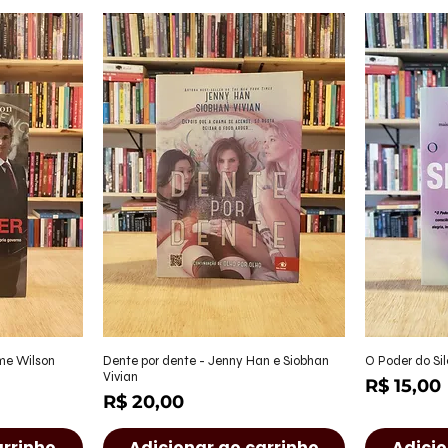
ápida
Visualização rápida
Visu
ame Wilson
Dente por dente - Jenny Han e Siobhan
O Poder do Sil
Vivian
Preço
R$ 15,00
Preço
R$ 20,00
arrinho
Adicionar ao carrinho
Adicio