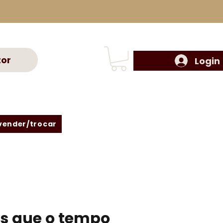
tor
Login
vender/trocar
s que o tempo