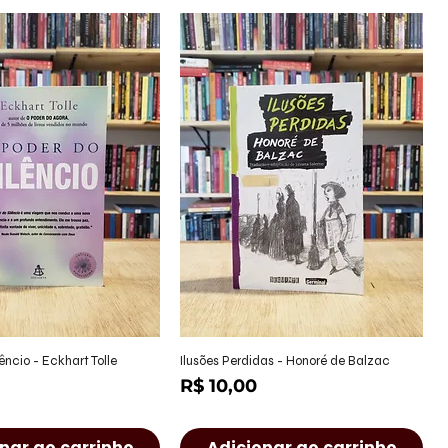
alização rápida
Visualização rápida
êncio - Eckhart Tolle
Ilusões Perdidas - Honoré de Balzac
Preço
R$ 10,00
nar ao carrinho
Adicionar ao carrinho