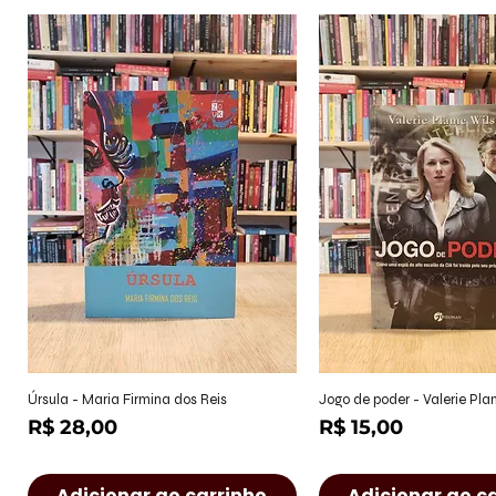
Visualização rápida
Visualização r
Úrsula - Maria Firmina dos Reis
Jogo de poder - Valerie Pl
Preço
Preço
R$ 28,00
R$ 15,00
Adicionar ao carrinho
Adicionar ao c