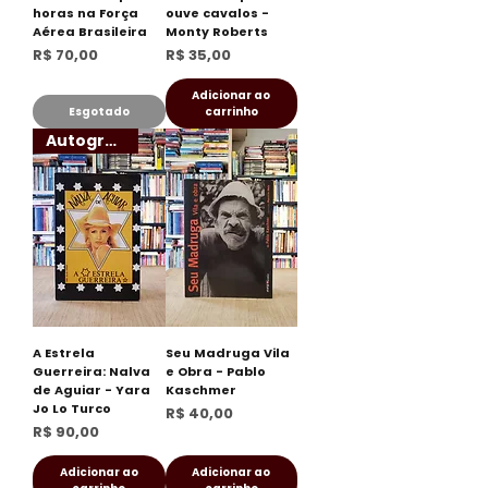
horas na Força
ouve cavalos -
Aérea Brasileira
Monty Roberts
Preço
Preço
R$ 70,00
R$ 35,00
Adicionar ao
Esgotado
carrinho
Autografado
A Estrela
Seu Madruga Vila
Guerreira: Nalva
e Obra - Pablo
de Aguiar - Yara
Kaschmer
Jo Lo Turco
Preço
R$ 40,00
Preço
R$ 90,00
Adicionar ao
Adicionar ao