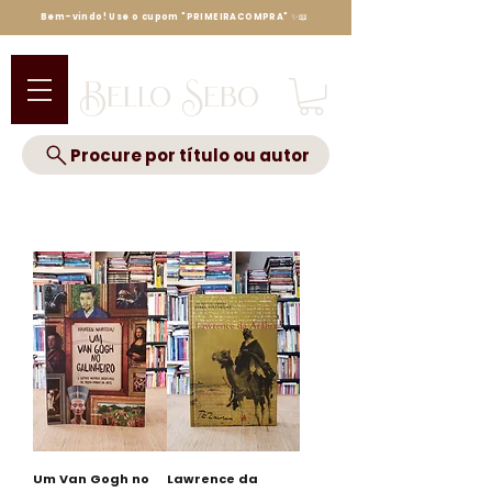
Bem-vindo! Use o cupom "PRIMEIRACOMPRA" ✨📖
Bello Sebo
Procure por título ou autor
Um Van Gogh no
Lawrence da