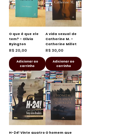
O que é que ele
A vida sexual de
tem? - Olivia
Catherine M. -
Byington
Catherine Millet
Preço
Preço
R$ 20,00
R$ 30,00
Adicionar ao
Adicionar ao
carrinho
carrinho
H-24! Vinte quatro
O homem que