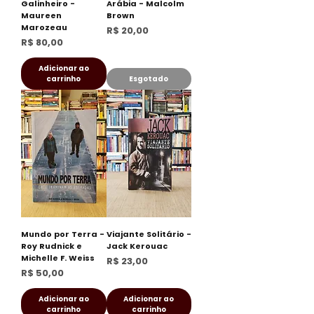
Galinheiro -
Arábia - Malcolm
Maureen
Brown
Marozeau
Preço
R$ 20,00
Preço
R$ 80,00
Adicionar ao
carrinho
Esgotado
Mundo por Terra -
Viajante Solitário -
Roy Rudnick e
Jack Kerouac
Michelle F. Weiss
Preço
R$ 23,00
Preço
R$ 50,00
Adicionar ao
Adicionar ao
carrinho
carrinho