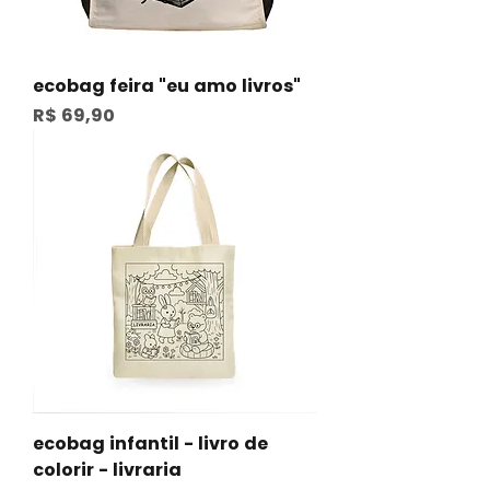
ecobag feira "eu amo livros"
Preço
R$ 69,90
ecobag infantil - livro de
colorir - livraria