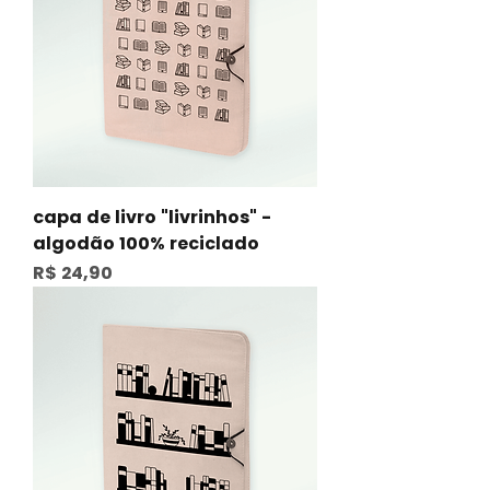
capa de livro "livrinhos" -
algodão 100% reciclado
Preço
R$ 24,90