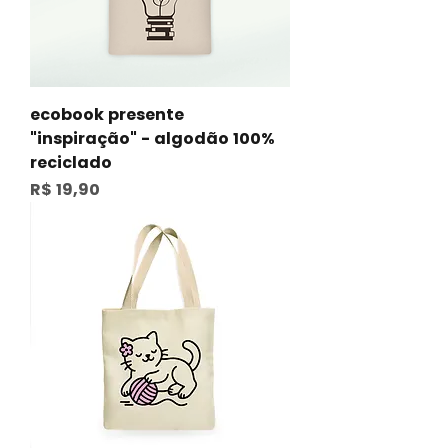
ecobook presente
"inspiração" - algodão 100%
reciclado
Preço
R$ 19,90