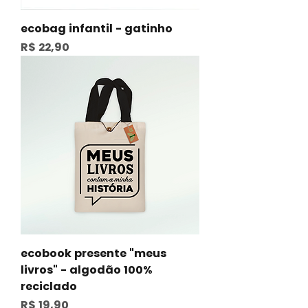
ecobag infantil - gatinho
Preço
R$ 22,90
ecobook presente "meus
livros" - algodão 100%
reciclado
Preço
R$ 19,90