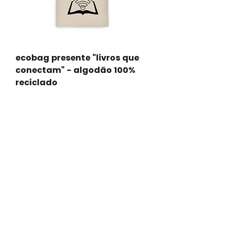
ecobag presente "livros que
conectam" - algodão 100%
reciclado
Preço
R$ 19,90