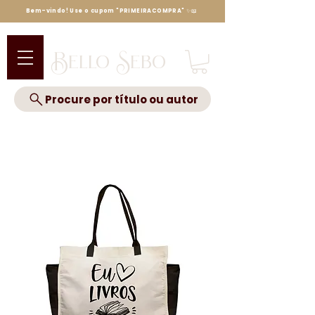
Bem-vindo! Use o cupom "PRIMEIRACOMPRA" ✨📖
Bello Sebo
Procure por título ou autor