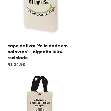
capa de livro "felicidade em
palavras" - algodão 100%
reciclado
Preço
R$ 24,90