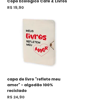
Copo Ecológico Café & Livros
Preço
R$ 19,90
capa de livro "reflete meu
amor" - algodão 100%
reciclado
Preço
R$ 24,90