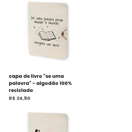
capa de livro "se uma
palavra" - algodão 100%
reciclado
Preço
R$ 24,90