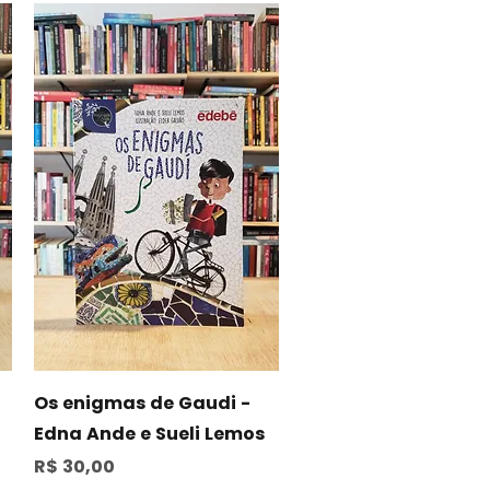
Visualização rápida
a
Os enigmas de Gaudi -
Edna Ande e Sueli Lemos
Preço
R$ 30,00