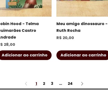
Visualização rápida
Visualização rápida
obin Hood - Telma
Meu amigo dinossauro -
uimarães Castro
Ruth Rocha
Andrade
Preço
R$ 20,00
reço
$ 28,00
Adicionar ao carrinho
Adicionar ao carrinho
1
2
3
...
24
a