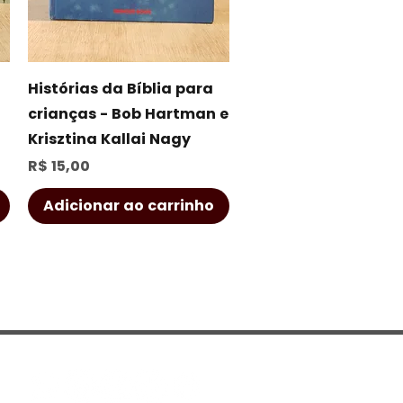
Visualização rápida
Histórias da Bíblia para
crianças - Bob Hartman e
Krisztina Kallai Nagy
Preço
R$ 15,00
Adicionar ao carrinho