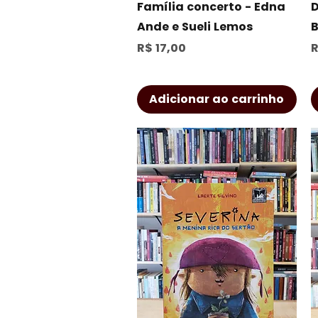
Visualização rápida
Família concerto - Edna
D
Ande e Sueli Lemos
B
Preço
P
R$ 17,00
R
Adicionar ao carrinho