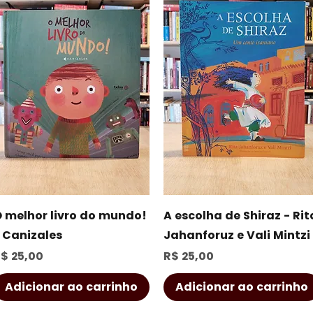
Visualização rápida
Visualização rápida
 melhor livro do mundo!
A escolha de Shiraz - Rit
 Canizales
Jahanforuz e Vali Mintzi
reço
Preço
$ 25,00
R$ 25,00
Adicionar ao carrinho
Adicionar ao carrinho