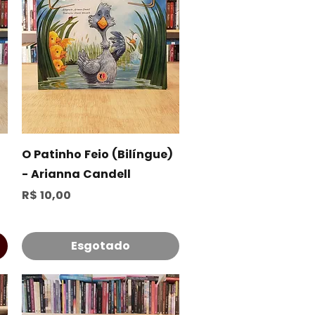
Visualização rápida
O Patinho Feio (Bilíngue)
- Arianna Candell
Preço
R$ 10,00
Esgotado