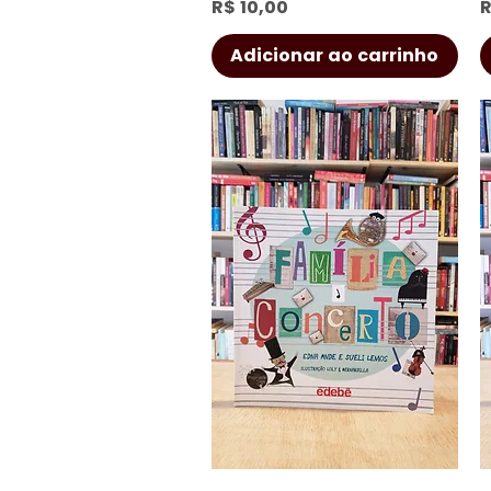
Preço
P
R$ 10,00
R
Adicionar ao carrinho