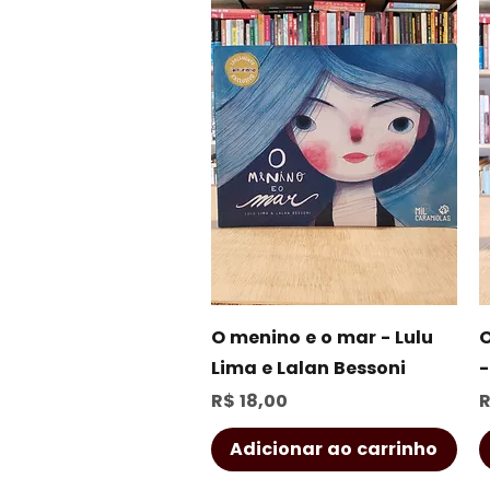
Visualização rápida
O menino e o mar - Lulu
O
Lima e Lalan Bessoni
-
Preço
P
R$ 18,00
R
Adicionar ao carrinho