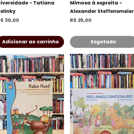
Visualização rápida
Visualização rápida
iversidade - Tatiana
Mimosa à espreita -
elinky
Alexander Steffensmeier
reço
Preço
$ 30,00
R$ 25,00
Adicionar ao carrinho
Esgotado