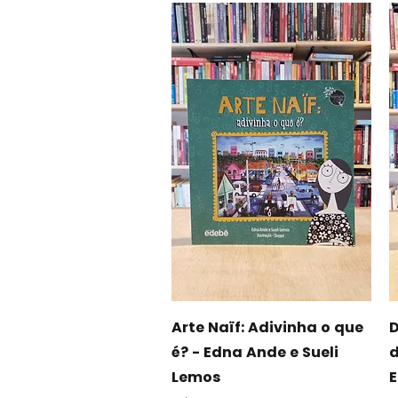
Visualização rápida
Arte Naïf: Adivinha o que
D
é? - Edna Ande e Sueli
d
Lemos
E