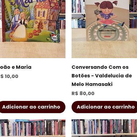
Visualização rápida
Visualização rápida
oão e Maria
Conversando Com os
Botões - Valdelucia de
reço
$ 10,00
Melo Hamasaki
Preço
R$ 80,00
Adicionar ao carrinho
Adicionar ao carrinho