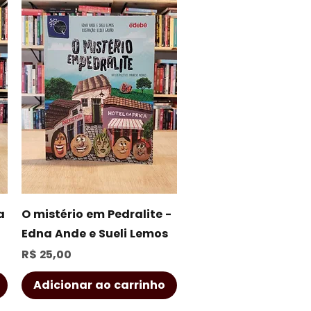
Visualização rápida
a
O mistério em Pedralite -
Edna Ande e Sueli Lemos
Preço
R$ 25,00
Adicionar ao carrinho