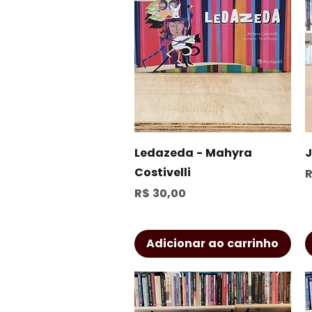
Visualização rápida
Ledazeda - Mahyra
J
Costivelli
P
R
Preço
R$ 30,00
Adicionar ao carrinho