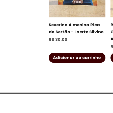
Visualização rápida
Severina A menina Rica
R
do Sertão - Laerte Silvino
G
Preço
R$ 30,00
P
R
Adicionar ao carrinho
CONTATO
Rua Castro Alves, 222 - Jd. Paulist