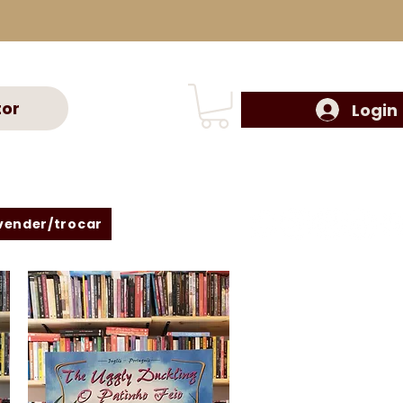
tor
Login
vender/trocar