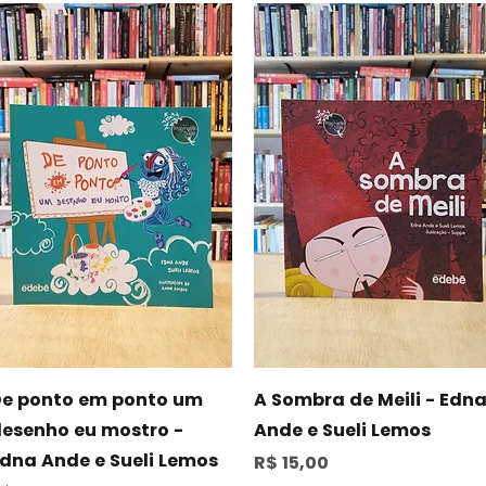
Visualização rápida
Visualização rápida
e ponto em ponto um
A Sombra de Meili - Edn
esenho eu mostro -
Ande e Sueli Lemos
dna Ande e Sueli Lemos
Preço
R$ 15,00