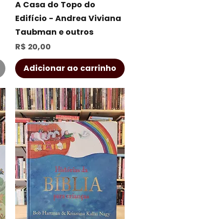
Visualização rápida
A Casa do Topo do
Edifício - Andrea Viviana
Taubman e outros
Preço
R$ 20,00
Adicionar ao carrinho