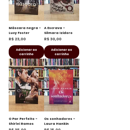
Máscara negra -
A Escrava -
Lucy Foster
Silmara Izidoro
Preço
Preço
R$ 23,00
R$ 30,00
Adicionar ao
Adicionar ao
carrinho
carrinho
O Par Perfeito -
Os sonhadores -
Shirlei Ramos
Laura Hankin
Preço
Preço
R$ 35,00
R$ 15,00