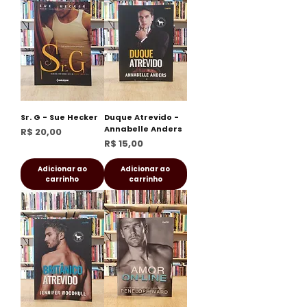
Sr. G - Sue Hecker
Duque Atrevido -
Annabelle Anders
Preço
R$ 20,00
Preço
R$ 15,00
Adicionar ao
Adicionar ao
carrinho
carrinho