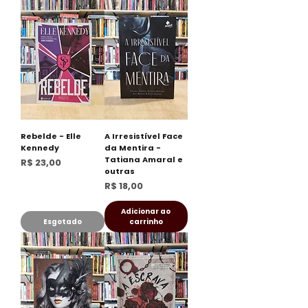
Rebelde - Elle
A Irresistível Face
Kennedy
da Mentira -
Tatiana Amaral e
Preço
R$ 23,00
outras
Preço
R$ 18,00
Adicionar ao
Esgotado
carrinho