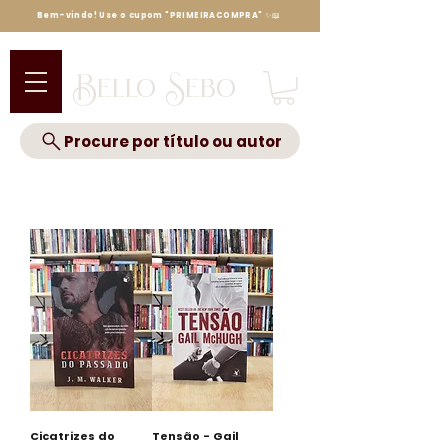
Bem-vindo! Use o cupom "PRIMEIRACOMPRA" ✨📖
Bello Sebo
Procure por título ou autor
Cicatrizes do
Tensão - Gail