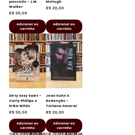
passado - J.M.
McHugh
Walker
Preço
R$ 20,00
Preço
R$ 30,00
Adicionar ao
Adicionar ao
carrinho
carrinho
Dirty Sexy Saint -
Jean Kuhn A
Carly Phillips e
Redenção -
Erika Wilde
Tatiana Amaral
Preço
Preço
R$ 30,00
R$ 20,00
Adicionar ao
Adicionar ao
carrinho
carrinho