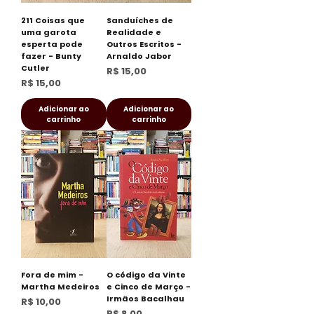
211 Coisas que
Sanduíches de
uma garota
Realidade e
esperta pode
Outros Escritos -
fazer - Bunty
Arnaldo Jabor
Cutler
Preço
R$ 15,00
Preço
R$ 15,00
Adicionar ao
Adicionar ao
carrinho
carrinho
Fora de mim -
O código da Vinte
Martha Medeiros
e Cinco de Março -
Irmãos Bacalhau
Preço
R$ 10,00
Preço
R$ 8,00