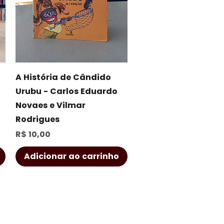
Visualização rápida
A História de Cândido
Urubu - Carlos Eduardo
Novaes e Vilmar
Rodrigues
Preço
R$ 10,00
Adicionar ao carrinho