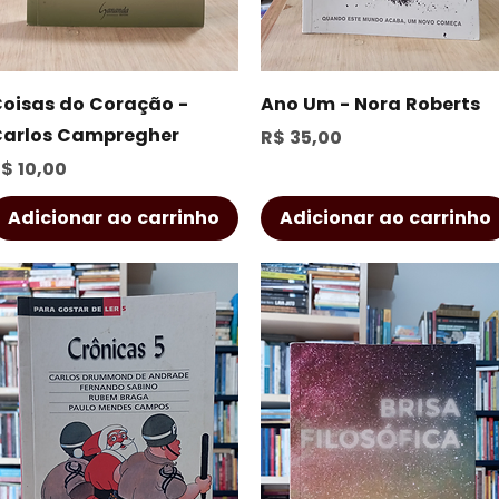
Visualização rápida
Visualização rápida
oisas do Coração -
Ano Um - Nora Roberts
arlos Campregher
Preço
R$ 35,00
reço
$ 10,00
Adicionar ao carrinho
Adicionar ao carrinho