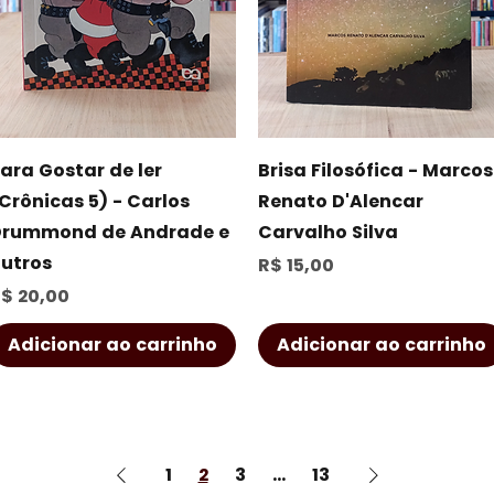
Visualização rápida
Visualização rápida
ara Gostar de ler
Brisa Filosófica - Marcos
Crônicas 5) - Carlos
Renato D'Alencar
rummond de Andrade e
Carvalho Silva
utros
Preço
R$ 15,00
reço
$ 20,00
Adicionar ao carrinho
Adicionar ao carrinho
1
2
3
...
13