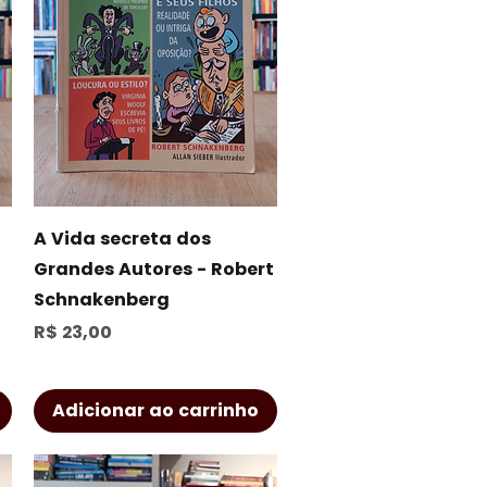
Visualização rápida
A Vida secreta dos
Grandes Autores - Robert
Schnakenberg
Preço
R$ 23,00
Adicionar ao carrinho