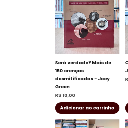
Visualização rápida
Será verdade? Mais de
C
150 crenças
J
desmitificadas - Joey
P
R
Green
Preço
R$ 10,00
Adicionar ao carrinho