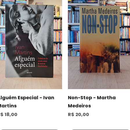
Visualização rápida
Visualização rápida
lguém Especial - Ivan
Non-Stop - Martha
artins
Medeiros
reço
Preço
$ 18,00
R$ 20,00