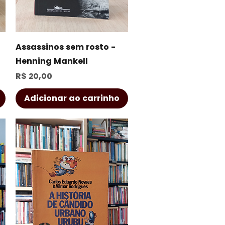
Visualização rápida
Assassinos sem rosto -
Henning Mankell
Preço
R$ 20,00
Adicionar ao carrinho