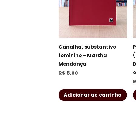
Visualização rápida
Canalha, substantivo
P
feminino - Martha
(
Mendonça
D
o
Preço
R$ 8,00
P
R
Adicionar ao carrinho