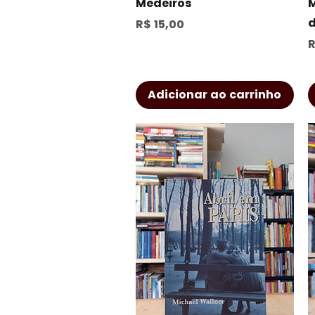
Medeiros
M
d
Preço
R$ 15,00
P
R
Adicionar ao carrinho