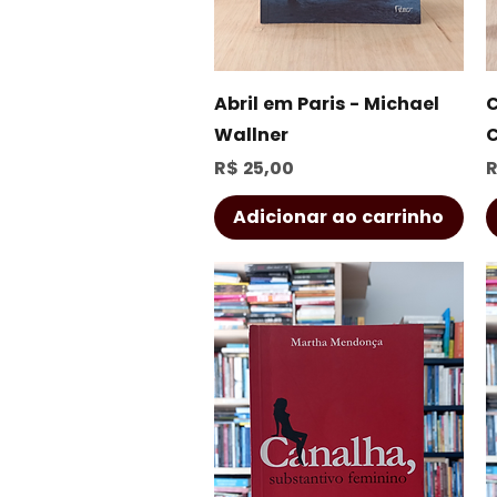
Visualização rápida
Abril em Paris - Michael
C
Wallner
C
Preço
P
R$ 25,00
R
Adicionar ao carrinho