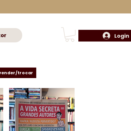
tor
Login
vender/trocar