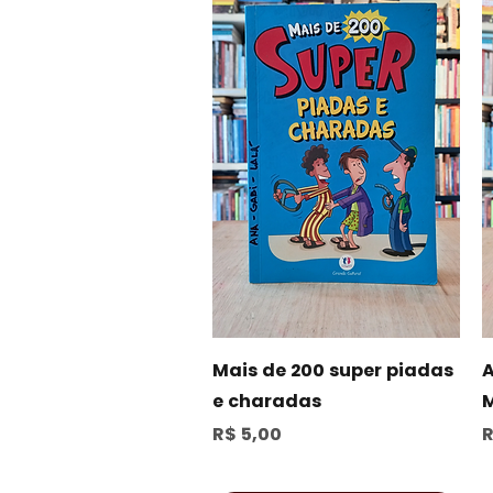
Visualização rápida
Mais de 200 super piadas
A
e charadas
M
Preço
P
R$ 5,00
R