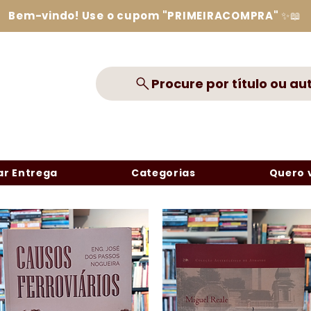
Bem-vindo! Use o cupom "PRIMEIRACOMPRA" ✨📖
Procure por título ou au
r Entrega
Categorias
Quero 