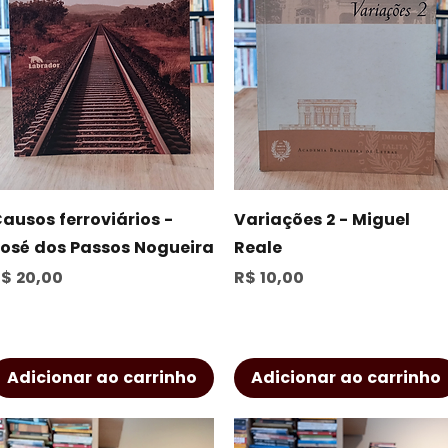
Visualização rápida
Visualização rápida
ausos ferroviários -
Variações 2 - Miguel
osé dos Passos Nogueira
Reale
reço
Preço
$ 20,00
R$ 10,00
Adicionar ao carrinho
Adicionar ao carrinho