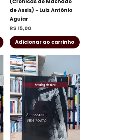
(Crônicas de Machado
de Assis) - Luiz Antônio
Aguiar
Preço
R$ 15,00
Adicionar ao carrinho