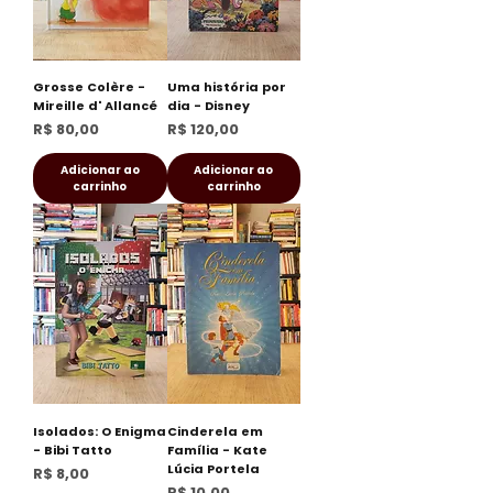
Grosse Colère -
Uma história por
Mireille d' Allancé
dia - Disney
Preço
Preço
R$ 80,00
R$ 120,00
Adicionar ao
Adicionar ao
carrinho
carrinho
Isolados: O Enigma
Cinderela em
- Bibi Tatto
Família - Kate
Lúcia Portela
Preço
R$ 8,00
Preço
R$ 10,00