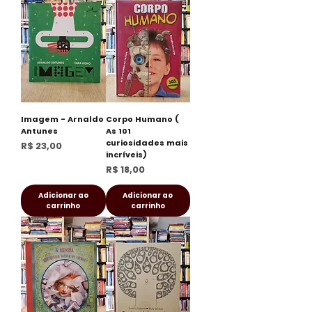
Imagem - Arnaldo
Corpo Humano (
Antunes
As 101
curiosidades mais
Preço
R$ 23,00
incríveis)
Preço
R$ 18,00
Adicionar ao
Adicionar ao
carrinho
carrinho