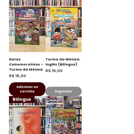
Datas
Turma da Mônica:
Comemorativas -
Inglês (Bilíngue)
Turma da Mônica
Preço
R$ 15,00
Preço
R$ 15,00
Adicionar ao
carrinho
Esgotado
Bilíngue