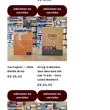
Adicionar ao
Adicionar ao
carrinho
carrinho
Corrupto! - Júlio
Greg O Menino
Emílio Braz
Que Morava Em
Um Trem - Ana
Preço
R$ 35,00
Luiza Badaró
Preço
R$ 60,00
Adicionar ao
Adicionar ao
carrinho
carrinho