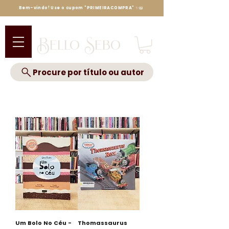
Bem-vindo! Use o cupom "PRIMEIRACOMPRA" ✨📖
Bello Sebo
Procure por título ou autor
Um Bolo No Céu -
Thomassaurus