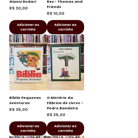
Gianni Rodari
Rex - Thomas and
Friends
Preço
R$ 30,00
Preço
R$ 10,00
Adicionar ao
Adicionar ao
carrinho
carrinho
Bíblia Pequenas
O Mistério da
Aventuras
Fábrica de Livros -
Pedro Bandeira
Preço
R$ 35,00
Preço
R$ 35,00
Adicionar ao
Adicionar ao
carrinho
carrinho