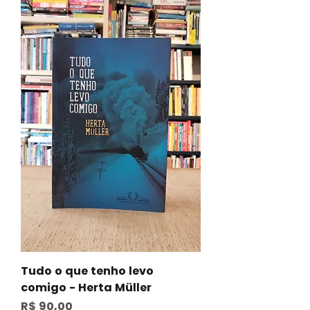
Tudo o que tenho levo
comigo - Herta Müller
Preço
R$ 90,00