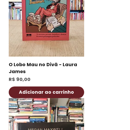
O Lobo Mau no Divã - Laura
James
Preço
R$ 90,00
Adicionar ao carrinho