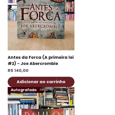
Antes da Forca (A primeira lei
#2) - Joe Abercrombie
Preço
R$ 140,00
Adicionar ao carrinho
Autografado