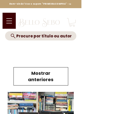
Bem-vindo! Use o cupom "PRIMEIRACOMPRA" ✨📖
Bello Sebo
Procure por título ou autor
Mostrar
anteriores