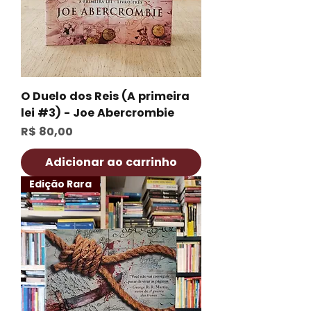
O Duelo dos Reis (A primeira
lei #3) - Joe Abercrombie
Preço
R$ 80,00
Adicionar ao carrinho
Edição Rara