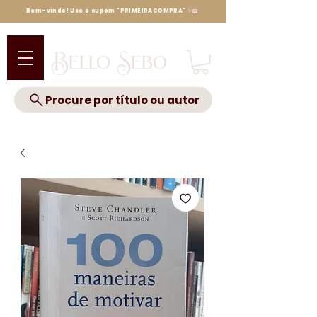
Bem-vindo! Use o cupom "PRIMEIRACOMPRA" ✨📖
Bello Sebo
Procure por título ou autor