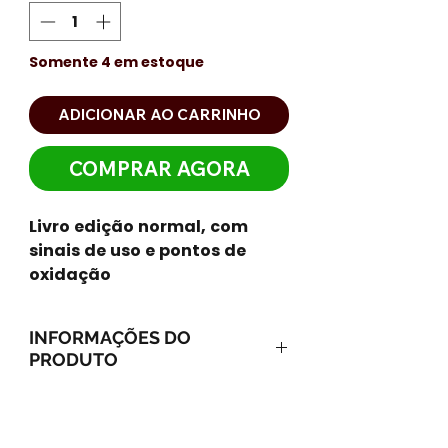
Somente 4 em estoque
ADICIONAR AO CARRINHO
COMPRAR AGORA
Livro edição normal, com
sinais de uso e pontos de
oxidação
INFORMAÇÕES DO
PRODUTO
ISBN-13: 9788575424100
ISBN-10: 8575424106
Ano: 2008 / Páginas: 172