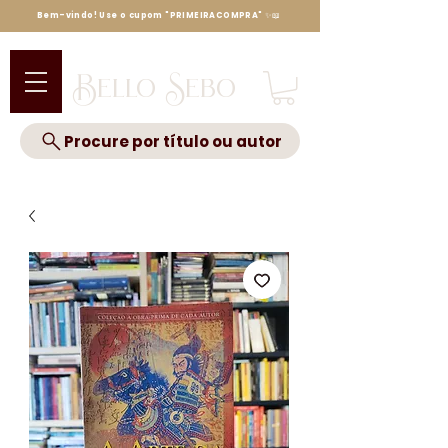
Bem-vindo! Use o cupom "PRIMEIRACOMPRA" ✨📖
Bello Sebo
Procure por título ou autor