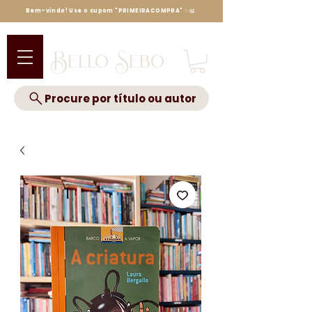
Bem-vindo! Use o cupom "PRIMEIRACOMPRA" ✨📖
Bello Sebo
Procure por título ou autor