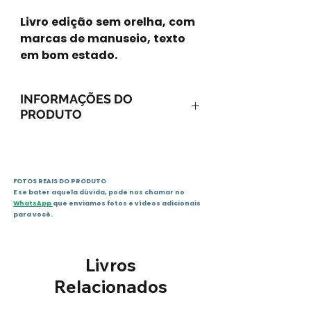
Livro edição sem orelha, com
marcas de manuseio, texto
em bom estado.
INFORMAÇÕES DO
PRODUTO
ISBN-13: 9788598457949
ISBN-10: 8598457949
Ano: 2005 / Páginas: 190
FOTOS REAIS DO PRODUTO
Idioma: português
E se bater aquela dúvida, pode nos chamar no
Editora: Barco a Vapor
WhatsApp
que enviamos fotos e vídeos adicionais
para você.
Sinopse:
Eugênio Klaus, 15 anos,
Livros
arrogante geniozinho da
Relacionados
Informática, tem seu passe
precocemente disputado por