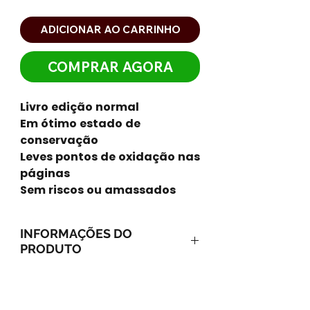
ADICIONAR AO CARRINHO
COMPRAR AGORA
Livro edição normal
Em ótimo estado de
conservação
Leves pontos de oxidação nas
páginas
Sem riscos ou amassados
INFORMAÇÕES DO
PRODUTO
Capa comum: 304 páginas
Editora: GMT; Edição: 1 (2003)
Idioma: Português