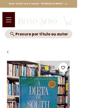
Bem-vindo! Use o cupom "PRIMEIRACOMPRA" ✨📖
Bello Sebo
Procure por título ou autor