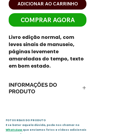
ADICIONAR AO CARRINHO
COMPRAR AGORA
Livro edição normal, com
leves sinais de manuseio,
páginas levemente
amareladas do tempo, texto
em bom estado.
INFORMAÇÕES DO
PRODUTO
ISBN-13: 9788525039521
ISBN-10: 8525039527
Ano: 2004 / Páginas: 408
FOTOS REAIS DO PRODUTO
Idioma: português
E se bater aquela dúvida, pode nos chamar no
Editora: Editora Globo
WhatsApp
que enviamos fotos e vídeos adicionais