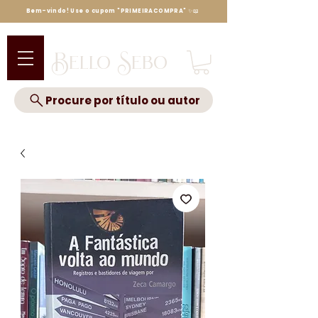
Bem-vindo! Use o cupom "PRIMEIRACOMPRA" ✨📖
Bello Sebo
Procure por título ou autor