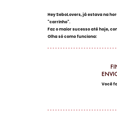
Hey SeboLovers, já estava na hor
"carrinho".
Faz o maior sucesso até hoje, co
Olha só como funciona:
1
FI
ENVI
Você fa