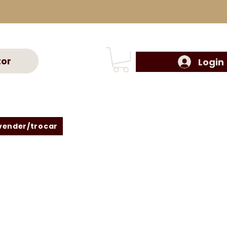
tor
Login
vender/trocar