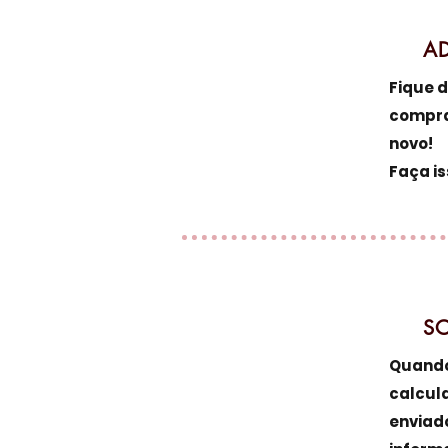
2
ADI
Fique d
compra
novo!
Faça is
3
SOL
Quando 
calcula
enviado