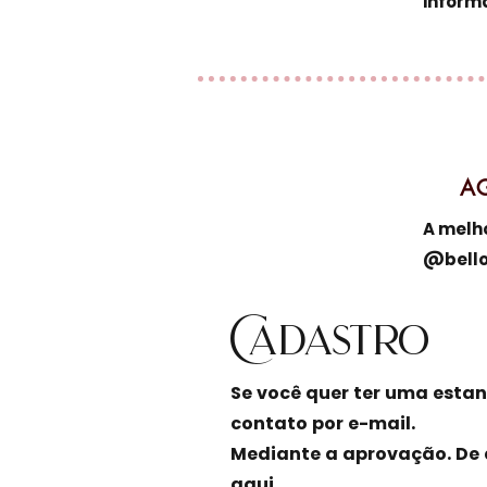
inform
4
AG
A melho
@bello
​Cadastro
Se você quer ter uma esta
contato por e-mail.
Mediante a aprovação. De 
aqui.