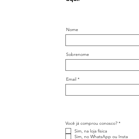
Nome
Sobrenome
Email
O
Você já comprou conosco?
*
b
Sim, na loja física
r
i
Sim, no WhatsApp ou Insta