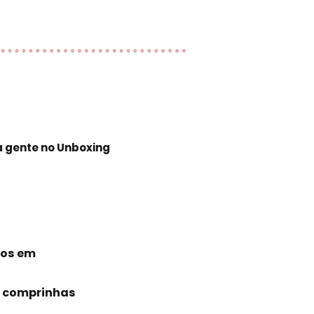
a gente no Unboxing
mos em
s comprinhas