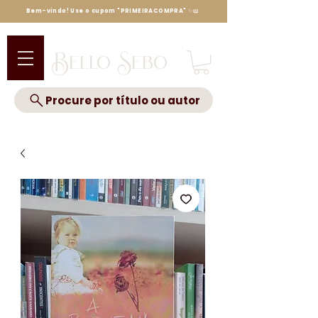
Bem-vindo! Use o cupom "PRIMEIRACOMPRA" ✨📖
Bello Sebo
Procure por título ou autor